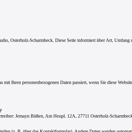
o, Osterholz-Scharmbeck. Diese Seite informiert über Art, Umfang 
s mit Ihren personenbezogenen Daten passiert, wenn Sie diese Websit
?
ebetreiber: Jemayn Büßen, Am Heupl. 12A, 27711 Osterholz-Scharmbec
tteilen (z. B. über das Kontaktformular). Andere Daten werden automat