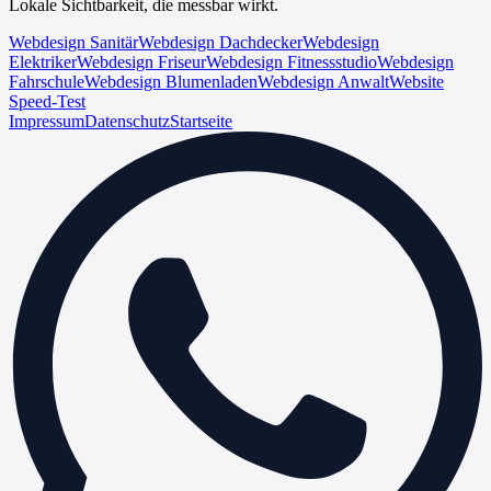
Lokale Sichtbarkeit, die messbar wirkt.
Webdesign Sanitär
Webdesign Dachdecker
Webdesign
Elektriker
Webdesign Friseur
Webdesign Fitnessstudio
Webdesign
Fahrschule
Webdesign Blumenladen
Webdesign Anwalt
Website
Speed-Test
Impressum
Datenschutz
Startseite