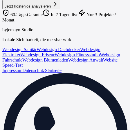
Jetzt kostenlos analysieren
60-Tage-Garantie
In 7 Tagen live
Nur 3 Projekte /
Monat
byjemayn Studio
Lokale Sichtbarkeit, die messbar wirkt.
Webdesign Sanitär
Webdesign Dachdecker
Webdesign
Elektriker
Webdesign Friseur
Webdesign Fitnessstudio
Webdesign
Fahrschule
Webdesign Blumenladen
Webdesign Anwalt
Website
Speed-Test
Impressum
Datenschutz
Startseite