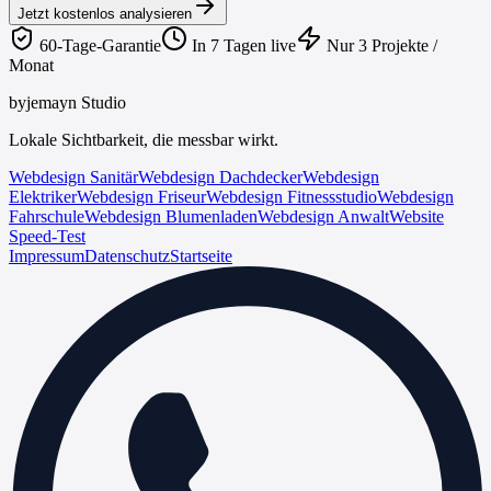
Jetzt kostenlos analysieren
60-Tage-Garantie
In 7 Tagen live
Nur 3 Projekte /
Monat
byjemayn Studio
Lokale Sichtbarkeit, die messbar wirkt.
Webdesign Sanitär
Webdesign Dachdecker
Webdesign
Elektriker
Webdesign Friseur
Webdesign Fitnessstudio
Webdesign
Fahrschule
Webdesign Blumenladen
Webdesign Anwalt
Website
Speed-Test
Impressum
Datenschutz
Startseite